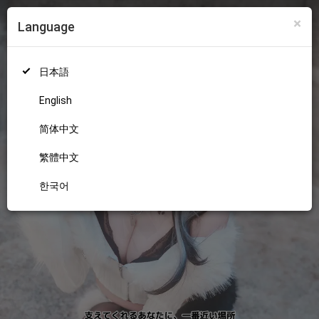
×
Language
ログイン
新規登録
18+
日本語
English
简体中文
繁體中文
한국어