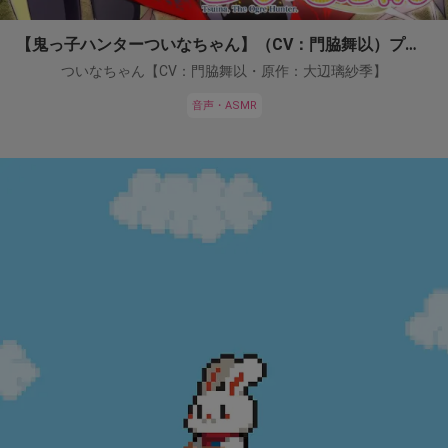
【鬼っ子ハンターついなちゃん】（CV：門脇舞以）プロジェクト！
ついなちゃん【CV：門脇舞以・原作：大辺璃紗季】
音声・ASMR