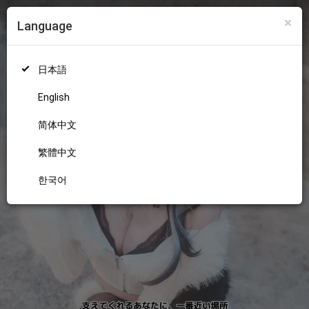
×
Language
ログイン
新規登録
18+
日本語
English
简体中文
繁體中文
한국어