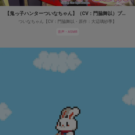
【鬼っ子ハンターついなちゃん】（CV：門脇舞以）プロジェクト！
ついなちゃん【CV：門脇舞以・原作：大辺璃紗季】
音声・ASMR