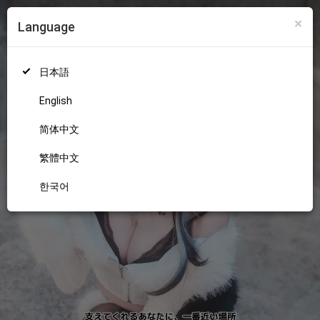
×
Language
ログイン
新規登録
18+
日本語
English
简体中文
繁體中文
한국어