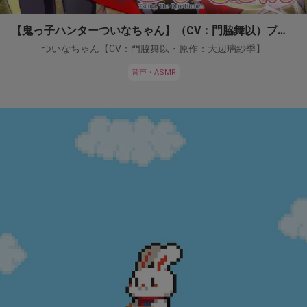
【鬼っ子ハンターついなちゃん】（CV：門脇舞以）プロジェクト！
ついなちゃん【CV：門脇舞以・原作：大辺璃紗季】
音声・ASMR