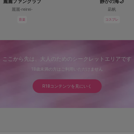
麗麗ファンクラブ
静かの海🌙
麗麗-reirei-
凪帆
音楽
コスプレ
ここから先は、大人のためのシークレットエリアです
18歳未満の方はご利用いただけません
R18コンテンツを見にいく