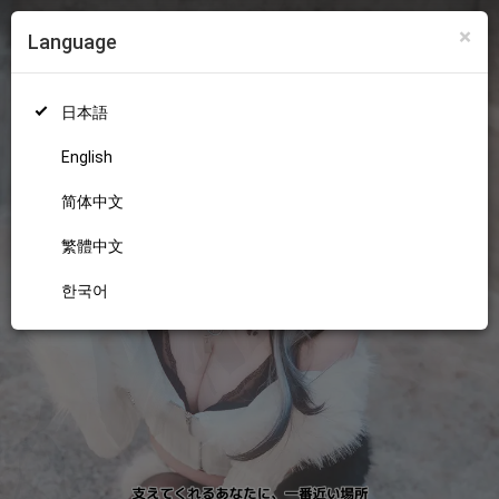
×
Language
ログイン
新規登録
18+
日本語
English
简体中文
繁體中文
한국어