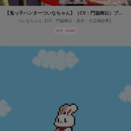
【鬼っ子ハンターついなちゃん】（CV：門脇舞以）プロジェクト！
ついなちゃん【CV：門脇舞以・原作：大辺璃紗季】
音声・ASMR