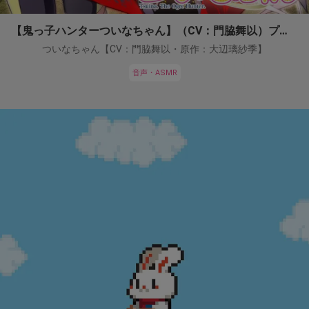
【鬼っ子ハンターついなちゃん】（CV：門脇舞以）プロジェクト！
ついなちゃん【CV：門脇舞以・原作：大辺璃紗季】
音声・ASMR