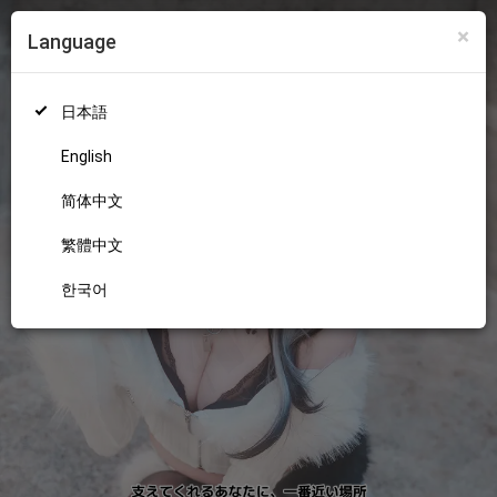
×
Language
ログイン
新規登録
18+
日本語
English
简体中文
繁體中文
한국어