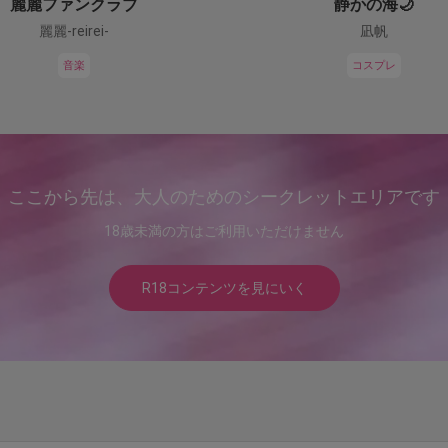
麗麗ファンクラブ
静かの海🌙
麗麗-reirei-
凪帆
音楽
コスプレ
ここから先は、大人のためのシークレットエリアです
18歳未満の方はご利用いただけません
R18コンテンツを見にいく