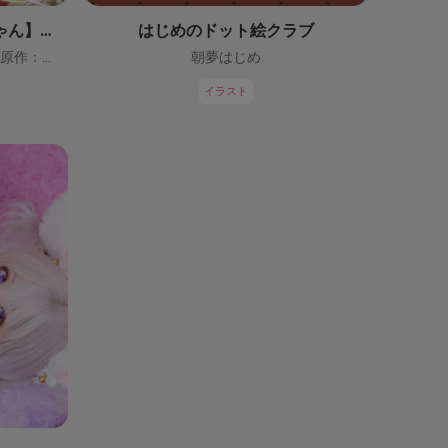
【鬼っ子ハンターついなちゃん】（CV：門脇舞以）プロジェクト！
はじめのドット絵クラブ
ついなちゃん【CV：門脇舞以・原作：大辺璃紗季】
朝夢はじめ
イラスト