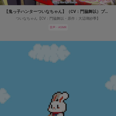
【鬼っ子ハンターついなちゃん】（CV：門脇舞以）プロジェクト！
ついなちゃん【CV：門脇舞以・原作：大辺璃紗季】
音声・ASMR