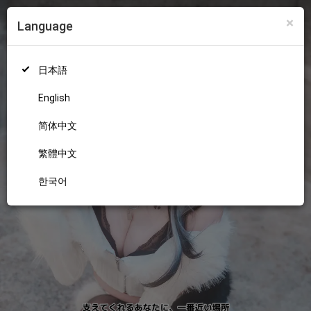
×
Language
ログイン
新規登録
18+
日本語
English
简体中文
繁體中文
한국어