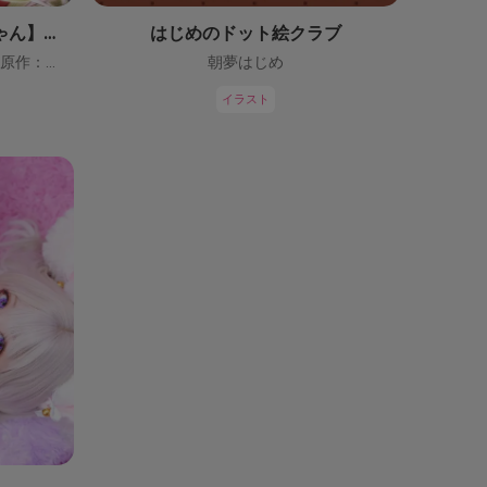
【鬼っ子ハンターついなちゃん】（CV：門脇舞以）プロジェクト！
はじめのドット絵クラブ
ついなちゃん【CV：門脇舞以・原作：大辺璃紗季】
朝夢はじめ
イラスト