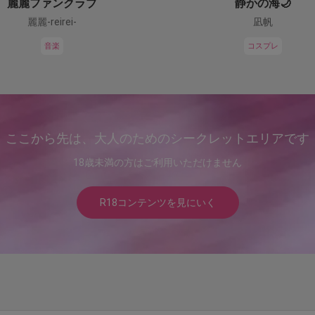
麗麗ファンクラブ
静かの海🌙
麗麗-reirei-
凪帆
音楽
コスプレ
ここから先は、大人のためのシークレットエリアです
18歳未満の方はご利用いただけません
R18コンテンツを見にいく