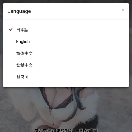
×
Language
ログイン
新規登録
18+
日本語
English
简体中文
繁體中文
한국어