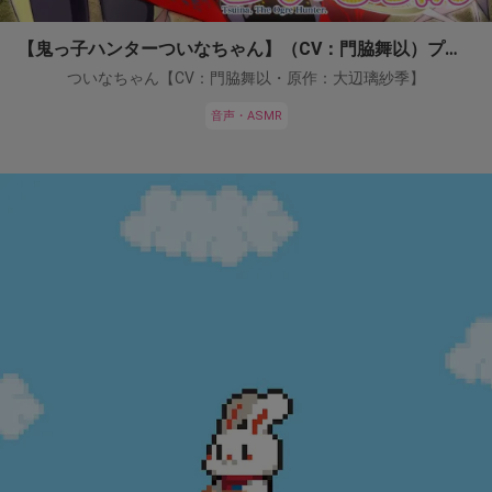
【鬼っ子ハンターついなちゃん】（CV：門脇舞以）プロジェクト！
ついなちゃん【CV：門脇舞以・原作：大辺璃紗季】
音声・ASMR