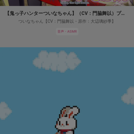
【鬼っ子ハンターついなちゃん】（CV：門脇舞以）プロジェクト！
ついなちゃん【CV：門脇舞以・原作：大辺璃紗季】
音声・ASMR