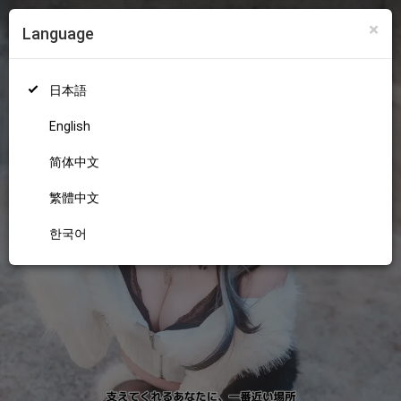
×
Language
ログイン
新規登録
18+
日本語
English
简体中文
繁體中文
한국어