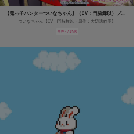
【鬼っ子ハンターついなちゃん】（CV：門脇舞以）プロジェクト！
ついなちゃん【CV：門脇舞以・原作：大辺璃紗季】
音声・ASMR