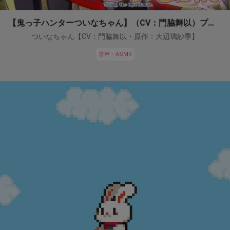
【鬼っ子ハンターついなちゃん】（CV：門脇舞以）プロジェクト！
ついなちゃん【CV：門脇舞以・原作：大辺璃紗季】
音声・ASMR