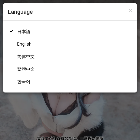
×
Language
ログイン
新規登録
18+
日本語
English
简体中文
繁體中文
한국어