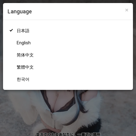
×
Language
ログイン
新規登録
18+
日本語
English
简体中文
繁體中文
한국어