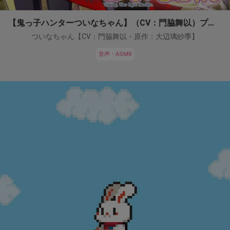
【鬼っ子ハンターついなちゃん】（CV：門脇舞以）プロジェクト！
ついなちゃん【CV：門脇舞以・原作：大辺璃紗季】
音声・ASMR