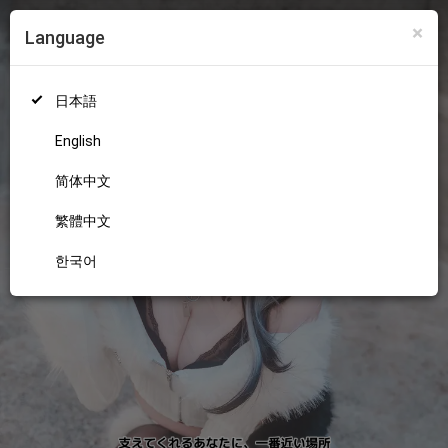
×
Language
ログイン
新規登録
18+
日本語
English
简体中文
繁體中文
한국어