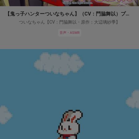
【鬼っ子ハンターついなちゃん】（CV：門脇舞以）プロジェクト！
ついなちゃん【CV：門脇舞以・原作：大辺璃紗季】
音声・ASMR