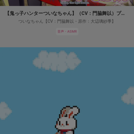
【鬼っ子ハンターついなちゃん】（CV：門脇舞以）プロジェクト！
ついなちゃん【CV：門脇舞以・原作：大辺璃紗季】
音声・ASMR