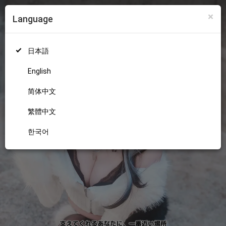
×
Language
ログイン
新規登録
18+
日本語
English
简体中文
繁體中文
한국어