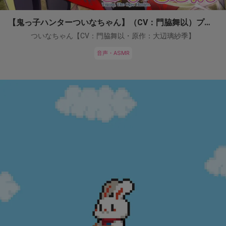
【鬼っ子ハンターついなちゃん】（CV：門脇舞以）プロジェクト！
ついなちゃん【CV：門脇舞以・原作：大辺璃紗季】
音声・ASMR