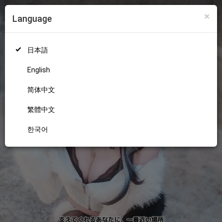
×
Language
ログイン
新規登録
18+
日本語
English
简体中文
繁體中文
한국어