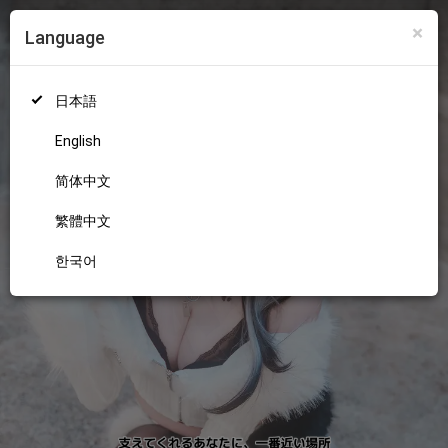
×
Language
ログイン
新規登録
18+
日本語
English
简体中文
繁體中文
한국어