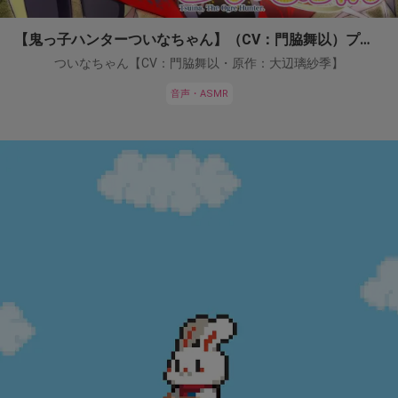
【鬼っ子ハンターついなちゃん】（CV：門脇舞以）プロジェクト！
ついなちゃん【CV：門脇舞以・原作：大辺璃紗季】
音声・ASMR