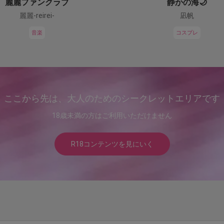
麗麗ファンクラブ
静かの海🌙
麗麗-reirei-
凪帆
音楽
コスプレ
ここから先は、大人のためのシークレットエリアです
18歳未満の方はご利用いただけません
R18コンテンツを見にいく