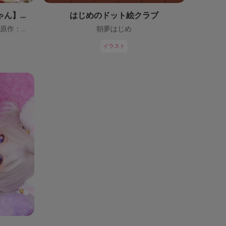
【鬼っ子ハンターついなちゃん】（CV：門脇舞以）プロジェクト！
はじめのドット絵クラブ
ついなちゃん【CV：門脇舞以・原作：大辺璃紗季】
朝夢はじめ
イラスト