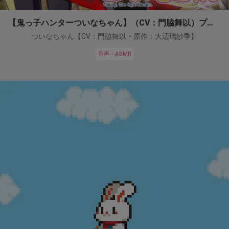
【鬼っ子ハンターついなちゃん】（CV：門脇舞以）プロジェクト！
ついなちゃん【CV：門脇舞以・原作：大辺璃紗季】
音声・ASMR