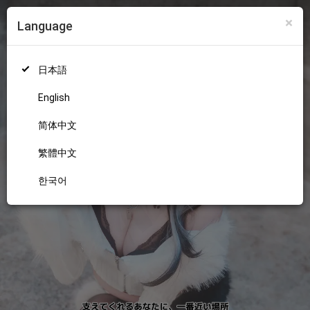
×
Language
ログイン
新規登録
18+
日本語
English
简体中文
繁體中文
한국어