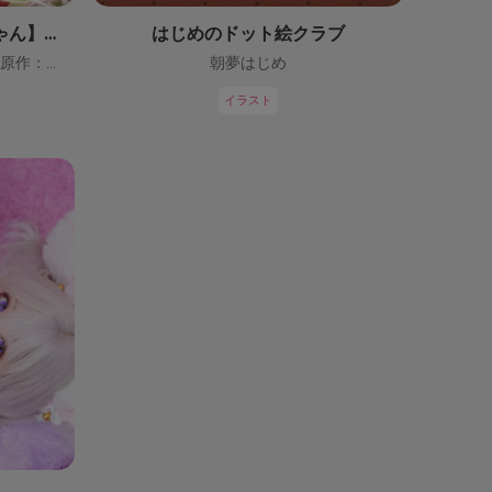
【鬼っ子ハンターついなちゃん】（CV：門脇舞以）プロジェクト！
はじめのドット絵クラブ
ついなちゃん【CV：門脇舞以・原作：大辺璃紗季】
朝夢はじめ
イラスト