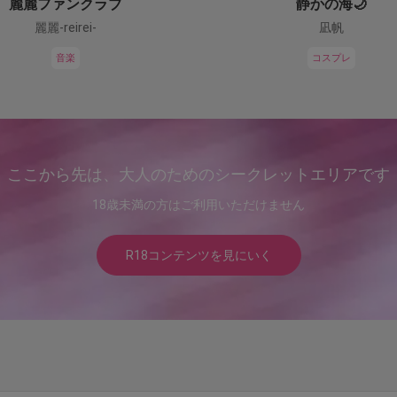
麗麗ファンクラブ
静かの海🌙
麗麗-reirei-
凪帆
音楽
コスプレ
ここから先は、大人のためのシークレットエリアです
18歳未満の方はご利用いただけません
R18コンテンツを見にいく