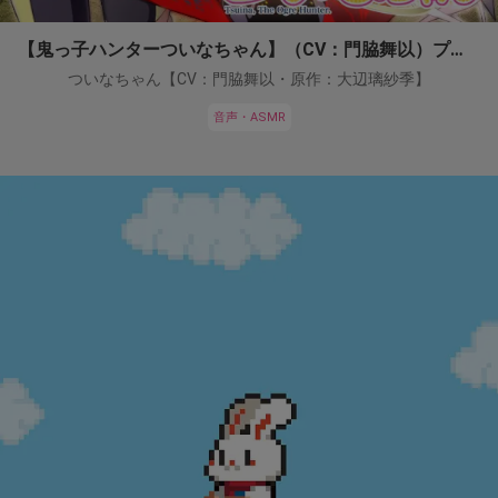
【鬼っ子ハンターついなちゃん】（CV：門脇舞以）プロジェクト！
ついなちゃん【CV：門脇舞以・原作：大辺璃紗季】
音声・ASMR