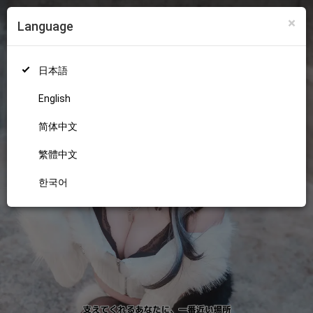
×
Language
ログイン
新規登録
18+
日本語
English
简体中文
繁體中文
한국어