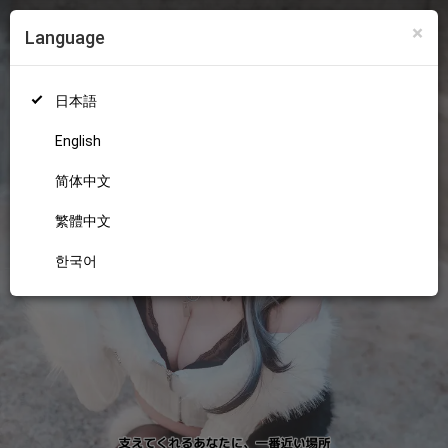
×
Language
ログイン
新規登録
18+
日本語
English
简体中文
繁體中文
한국어