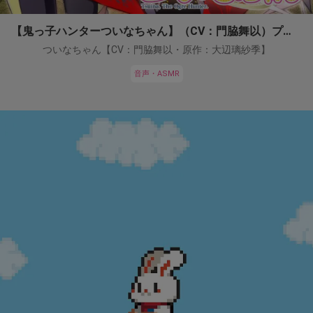
【鬼っ子ハンターついなちゃん】（CV：門脇舞以）プロジェクト！
ついなちゃん【CV：門脇舞以・原作：大辺璃紗季】
音声・ASMR