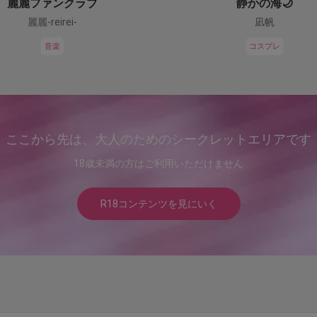
麗麗ファンクラブ
静かの海🌙
麗麗-reirei-
凪帆
音楽
コスプレ
ここから先は、大人のためのシークレットエリアです
18歳未満の方はご利用いただけません
R18コンテンツを見にいく