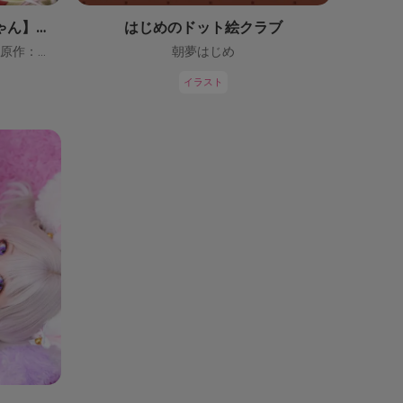
【鬼っ子ハンターついなちゃん】（CV：門脇舞以）プロジェクト！
はじめのドット絵クラブ
ついなちゃん【CV：門脇舞以・原作：大辺璃紗季】
朝夢はじめ
イラスト