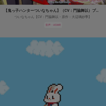
【鬼っ子ハンターついなちゃん】（CV：門脇舞以）プロジェクト！
ついなちゃん【CV：門脇舞以・原作：大辺璃紗季】
音声・ASMR