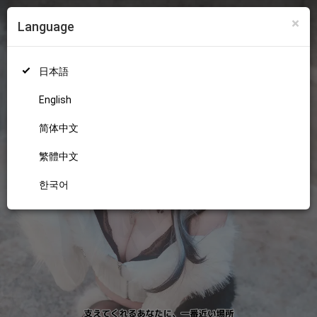
×
Language
ログイン
新規登録
18+
日本語
English
简体中文
繁體中文
한국어