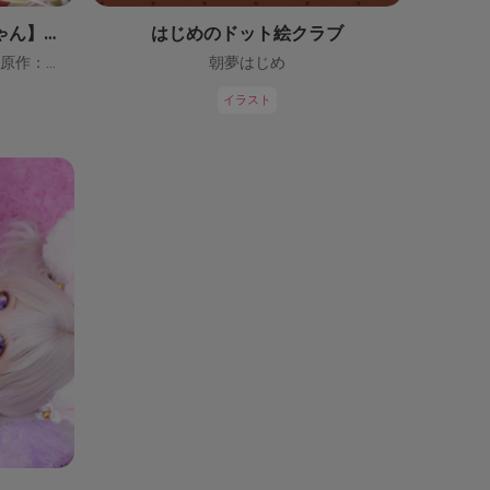
【鬼っ子ハンターついなちゃん】（CV：門脇舞以）プロジェクト！
はじめのドット絵クラブ
ついなちゃん【CV：門脇舞以・原作：大辺璃紗季】
朝夢はじめ
イラスト