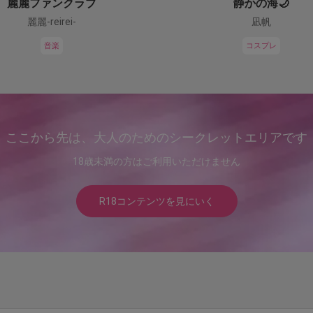
麗麗ファンクラブ
静かの海🌙
麗麗-reirei-
凪帆
音楽
コスプレ
ここから先は、大人のためのシークレットエリアです
18歳未満の方はご利用いただけません
R18コンテンツを見にいく