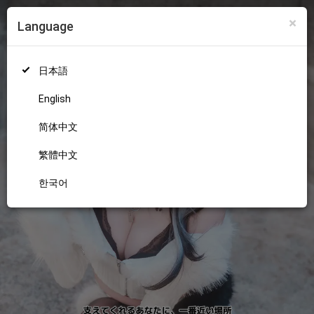
×
Language
ログイン
新規登録
18+
日本語
English
简体中文
繁體中文
한국어