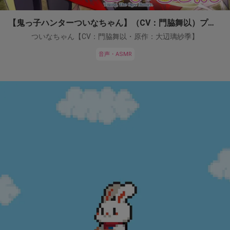
【鬼っ子ハンターついなちゃん】（CV：門脇舞以）プロジェクト！
ついなちゃん【CV：門脇舞以・原作：大辺璃紗季】
音声・ASMR