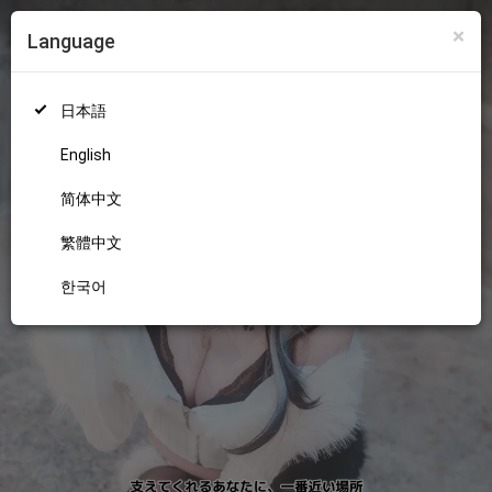
×
Language
ログイン
新規登録
18+
日本語
English
简体中文
繁體中文
한국어