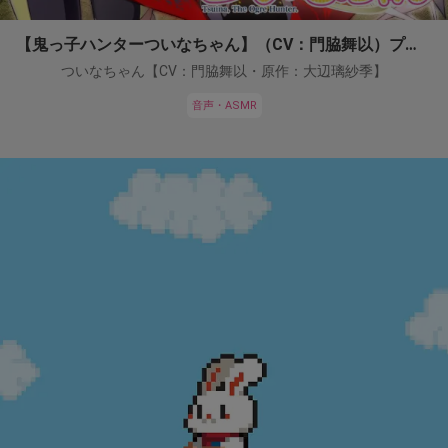
【鬼っ子ハンターついなちゃん】（CV：門脇舞以）プロジェクト！
ついなちゃん【CV：門脇舞以・原作：大辺璃紗季】
音声・ASMR