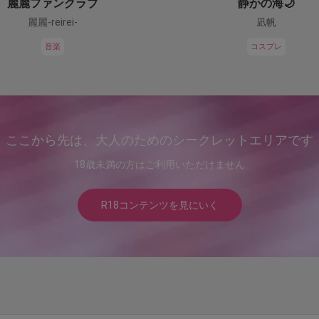
麗麗ファンクラブ
静かの海🌙
麗麗-reirei-
凪帆
音楽
コスプレ
ここから先は、大人のためのシークレットエリアです
18歳未満の方はご利用いただけません
R18コンテンツを見にいく