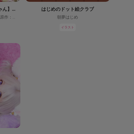
【鬼っ子ハンターついなちゃん】（CV：門脇舞以）プロジェクト！
はじめのドット絵クラブ
ついなちゃん【CV：門脇舞以・原作：大辺璃紗季】
朝夢はじめ
イラスト