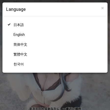
×
Language
ログイン
新規登録
18+
日本語
English
简体中文
繁體中文
한국어