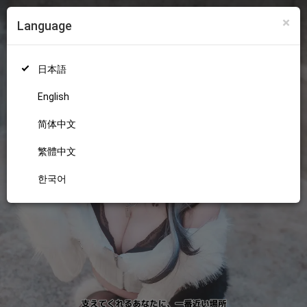
×
Language
ログイン
新規登録
18+
日本語
English
简体中文
繁體中文
한국어