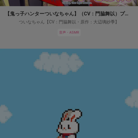
【鬼っ子ハンターついなちゃん】（CV：門脇舞以）プロジェクト！
ついなちゃん【CV：門脇舞以・原作：大辺璃紗季】
音声・ASMR