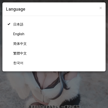
×
Language
ログイン
新規登録
18+
日本語
English
简体中文
繁體中文
한국어