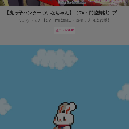
【鬼っ子ハンターついなちゃん】（CV：門脇舞以）プロジェクト！
ついなちゃん【CV：門脇舞以・原作：大辺璃紗季】
音声・ASMR