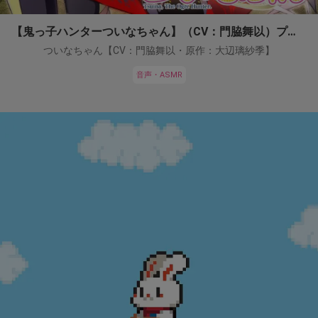
【鬼っ子ハンターついなちゃん】（CV：門脇舞以）プロジェクト！
ついなちゃん【CV：門脇舞以・原作：大辺璃紗季】
音声・ASMR