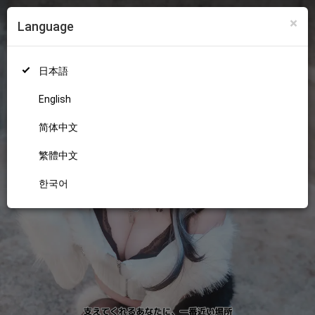
×
Language
ログイン
新規登録
18+
日本語
English
简体中文
繁體中文
한국어