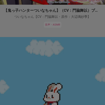
【鬼っ子ハンターついなちゃん】（CV：門脇舞以）プロジェクト！
ついなちゃん【CV：門脇舞以・原作：大辺璃紗季】
音声・ASMR