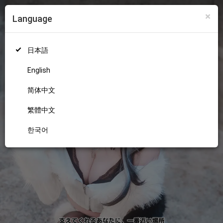
×
Language
ログイン
新規登録
18+
日本語
English
简体中文
繁體中文
한국어