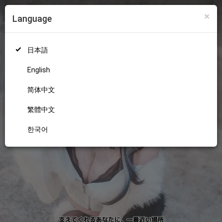
×
Language
ログイン
新規登録
18+
日本語
English
简体中文
繁體中文
한국어