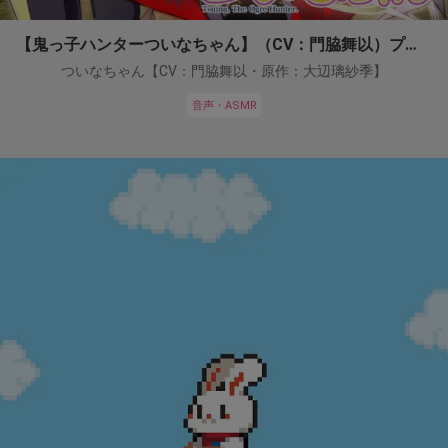
【鬼っ子ハンターついなちゃん】（CV：門脇舞以）プロジェクト！
ついなちゃん【CV：門脇舞以・原作：大辺璃紗季】
音声・ASMR