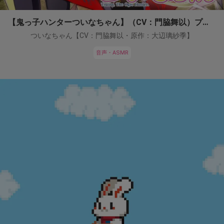
【鬼っ子ハンターついなちゃん】（CV：門脇舞以）プロジェクト！
ついなちゃん【CV：門脇舞以・原作：大辺璃紗季】
音声・ASMR