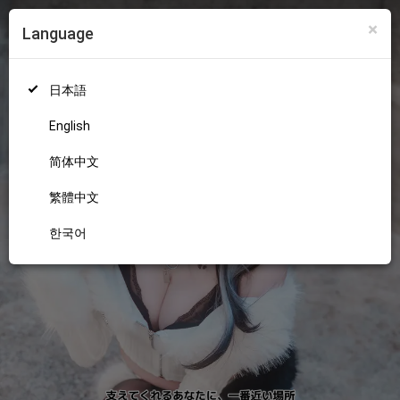
×
Language
ログイン
新規登録
18+
日本語
English
简体中文
繁體中文
한국어