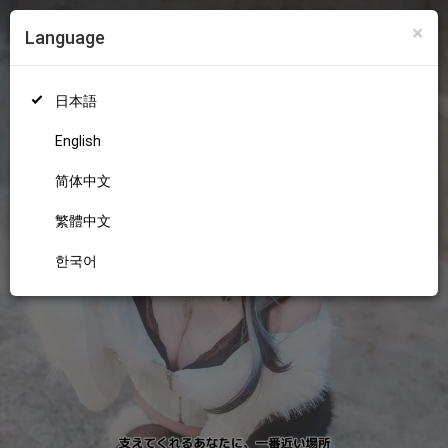
×
Language
ログイン
新規登録
18+
日本語
English
简体中文
繁體中文
한국어