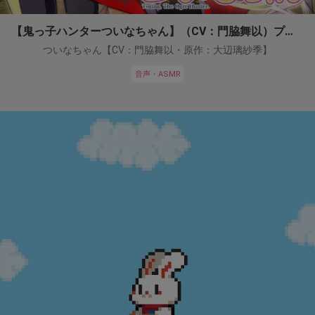
【鬼っ子ハンターついなちゃん】（CV：門脇舞以）プロジェクト！
ついなちゃん【CV：門脇舞以・原作：大辺璃紗季】
音声・ASMR