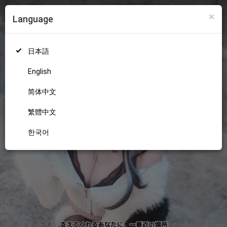
×
Language
ログイン
新規登録
18+
日本語
English
简体中文
繁體中文
한국어