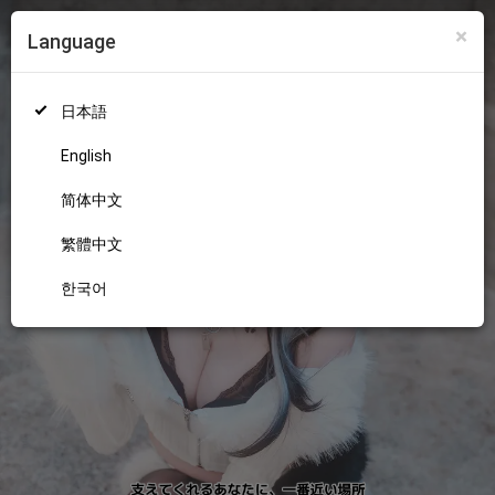
×
Language
ログイン
新規登録
18+
日本語
English
简体中文
繁體中文
한국어