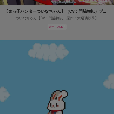
【鬼っ子ハンターついなちゃん】（CV：門脇舞以）プロジェクト！
ついなちゃん【CV：門脇舞以・原作：大辺璃紗季】
音声・ASMR