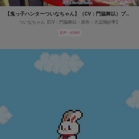
【鬼っ子ハンターついなちゃん】（CV：門脇舞以）プロジェクト！
ついなちゃん【CV：門脇舞以・原作：大辺璃紗季】
音声・ASMR