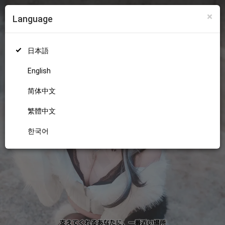
×
Language
ログイン
新規登録
18+
日本語
English
简体中文
繁體中文
한국어