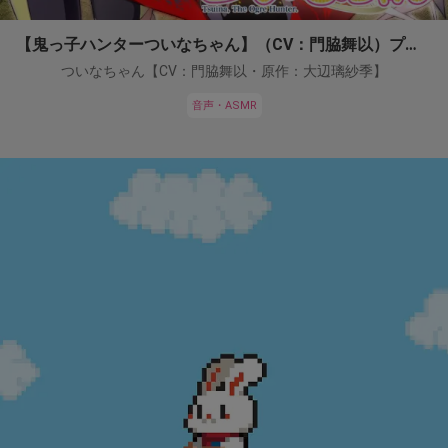
【鬼っ子ハンターついなちゃん】（CV：門脇舞以）プロジェクト！
ついなちゃん【CV：門脇舞以・原作：大辺璃紗季】
音声・ASMR