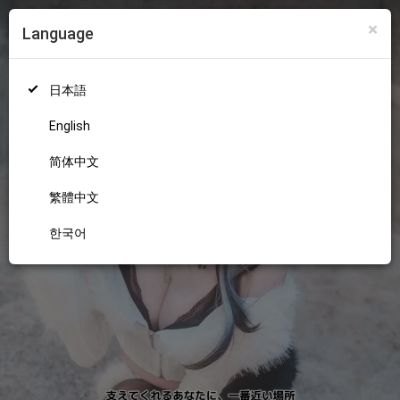
×
Language
ログイン
新規登録
18+
日本語
English
简体中文
繁體中文
한국어