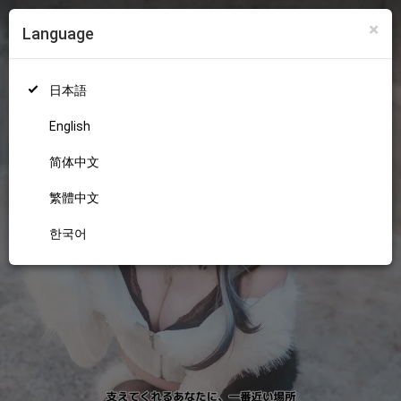
×
Language
ログイン
新規登録
18+
日本語
English
简体中文
繁體中文
한국어