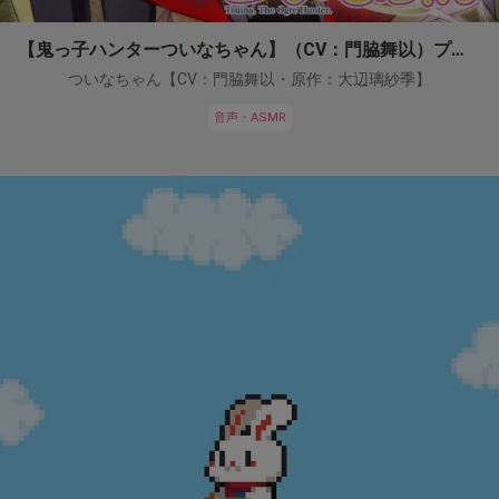
【鬼っ子ハンターついなちゃん】（CV：門脇舞以）プロジェクト！
ついなちゃん【CV：門脇舞以・原作：大辺璃紗季】
音声・ASMR