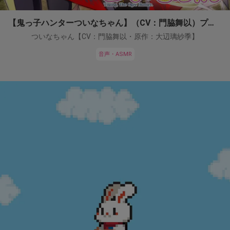
【鬼っ子ハンターついなちゃん】（CV：門脇舞以）プロジェクト！
ついなちゃん【CV：門脇舞以・原作：大辺璃紗季】
音声・ASMR