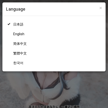
×
Language
ログイン
新規登録
18+
日本語
English
简体中文
繁體中文
한국어