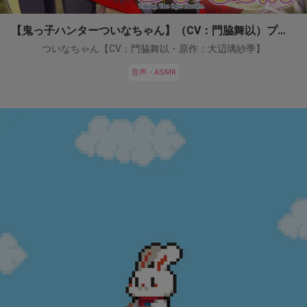
【鬼っ子ハンターついなちゃん】（CV：門脇舞以）プロジェクト！
ついなちゃん【CV：門脇舞以・原作：大辺璃紗季】
音声・ASMR