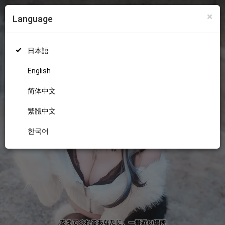
×
Language
ログイン
新規登録
18+
日本語
English
简体中文
繁體中文
한국어