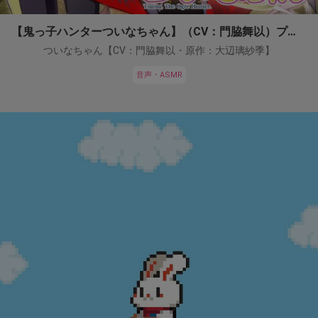
【鬼っ子ハンターついなちゃん】（CV：門脇舞以）プロジェクト！
ついなちゃん【CV：門脇舞以・原作：大辺璃紗季】
音声・ASMR