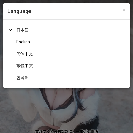
×
Language
ログイン
新規登録
18+
日本語
English
简体中文
繁體中文
한국어