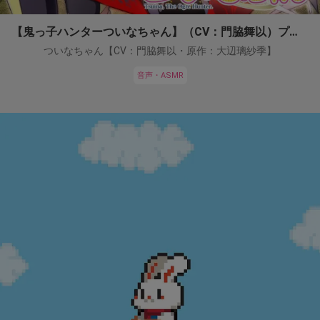
【鬼っ子ハンターついなちゃん】（CV：門脇舞以）プロジェクト！
ついなちゃん【CV：門脇舞以・原作：大辺璃紗季】
音声・ASMR