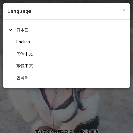
×
Language
ログイン
新規登録
18+
日本語
English
简体中文
繁體中文
한국어