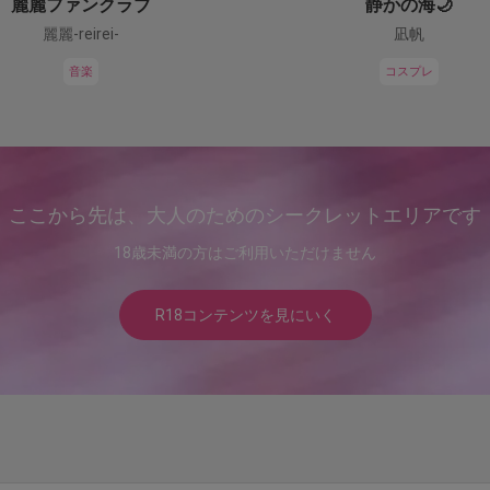
麗麗ファンクラブ
静かの海🌙
麗麗-reirei-
凪帆
音楽
コスプレ
ここから先は、大人のためのシークレットエリアです
18歳未満の方はご利用いただけません
R18コンテンツを見にいく