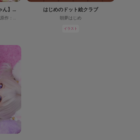
【鬼っ子ハンターついなちゃん】（CV：門脇舞以）プロジェクト！
はじめのドット絵クラブ
ついなちゃん【CV：門脇舞以・原作：大辺璃紗季】
朝夢はじめ
イラスト