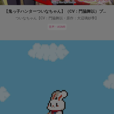
【鬼っ子ハンターついなちゃん】（CV：門脇舞以）プロジェクト！
ついなちゃん【CV：門脇舞以・原作：大辺璃紗季】
音声・ASMR