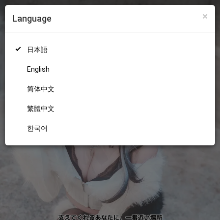
×
Language
ログイン
新規登録
18+
日本語
English
简体中文
繁體中文
한국어