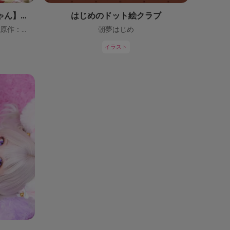
【鬼っ子ハンターついなちゃん】（CV：門脇舞以）プロジェクト！
はじめのドット絵クラブ
ついなちゃん【CV：門脇舞以・原作：大辺璃紗季】
朝夢はじめ
イラスト