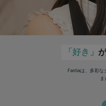
「好き」
Fantiaは、多
ま