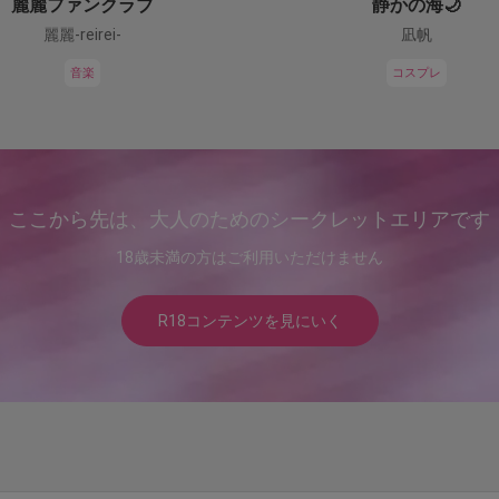
麗麗ファンクラブ
静かの海🌙
麗麗-reirei-
凪帆
音楽
コスプレ
ここから先は、大人のためのシークレットエリアです
18歳未満の方はご利用いただけません
R18コンテンツを見にいく