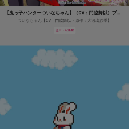
【鬼っ子ハンターついなちゃん】（CV：門脇舞以）プロジェクト！
ついなちゃん【CV：門脇舞以・原作：大辺璃紗季】
音声・ASMR