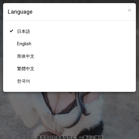
×
Language
ログイン
新規登録
18+
日本語
English
简体中文
繁體中文
한국어